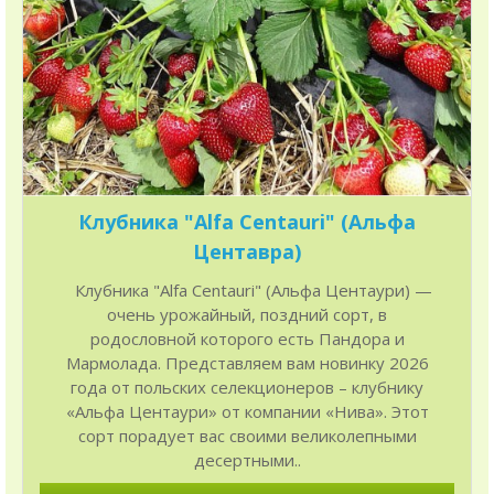
Клубника "Alfa Centauri" (Альфа
Центавра)
Клубника "Alfa Centauri" (Альфа Центаури) —
очень урожайный, поздний сорт, в
родословной которого есть Пандора и
Мармолада. Представляем вам новинку 2026
года от польских селекционеров – клубнику
«Альфа Центаури» от компании «Нива». Этот
сорт порадует вас своими великолепными
десертными..