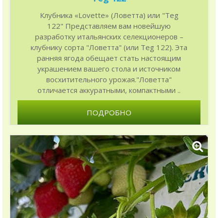
Клубника «Lovette» (Ловетта) или "Teg
122" Представляем вам новейшую
разработку итальянских селекционеров –
клубнику сорта "Ловетта" (или Teg 122). Эта
ранняя ягода обещает стать настоящим
украшением вашего стола и источником
восхитительного урожая."Ловетта"
отличается аккуратными, компактными ..
ПОДРОБНО