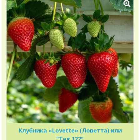
Клубника «Lovette» (Ловетта) или
"Teg 122"