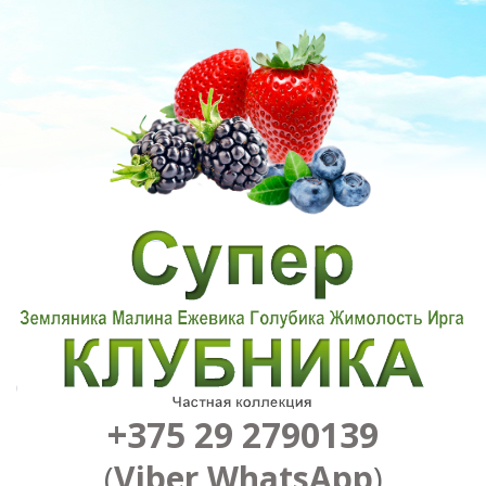
+375 29 2790139
(
Viber
,
WhatsApp
)