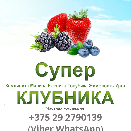
+375 29 2790139
(
Viber
,
WhatsApp
)