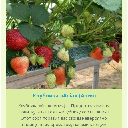
Клубника «Ania» (Ания)
Клубника «Ania» (Ания) Представляем вам
новинку 2021 года – клубнику сорта "Ания"!
Этот сорт поразит вас своим невероятно
насыщенным ароматом, напоминающим