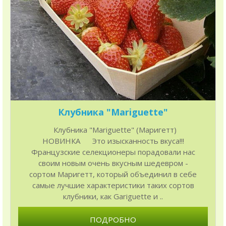
Клубника "Mariguette"
Клубника "Mariguette" (Маригетт)
НОВИНКА Это изысканность вкуса!!!
Французские селекционеры порадовали нас
своим новым очень вкусным шедевром -
сортом Маригетт, который объединил в себе
самые лучшие характеристики таких сортов
клубники, как Gariguette и ..
ПОДРОБНО