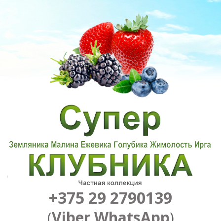
+375 29 2790139
(
Viber
,
WhatsApp
)