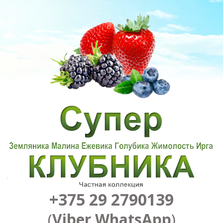
+375 29 2790139
(
Viber
,
WhatsApp
)