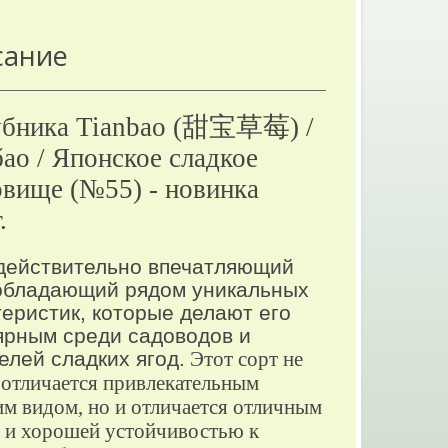
сание
бника Tianbao (甜宝草莓) /
ао / Японское сладкое
овище (№55) - новинка
.
действительно впечатляющий
 обладающий рядом уникальных
теристик, которые делают его
ярным среди садоводов и
елей сладких ягод.
Этот сорт не
 отличается привлекательным
м видом, но и отличается отличным
 и хорошей устойчивостью к