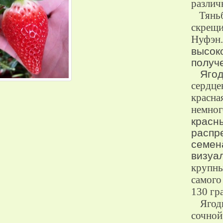
различ
Тянь
скрещи
Нуфэн.
высок
получ
Ягоды
сердце
красна
немног
красн
распр
семен
визуа
крупны
самого
130 гр
Ягод
сочной