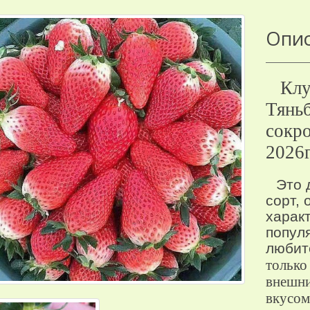
Опи
Клу
Тяньб
сокр
2026г
Это 
сорт,
харак
попул
любит
только
внешни
вкусом