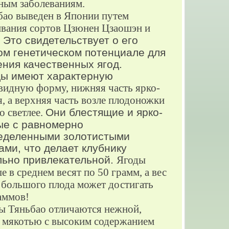
ным заболеваниям.
бао выведен в Японии путем
вания сортов Цзюнен Цзаошэн и
Это свидетельствует о его
ом генетическом потенциале для
ения качественных ягод.
 имеют характерную
видную форму, нижняя часть ярко-
я, а верхняя часть возле плодоножки
о светлее.
Они блестящие и ярко-
ые с равномерно
еделенными золотистыми
ами, что делает клубнику
льно привлекательной.
Ягоды
е в среднем весят по 50 грамм, а вес
 большого плода может достигать
аммов!
ы Тяньбао отличаются нежной,
 мякотью с высоким содержанием