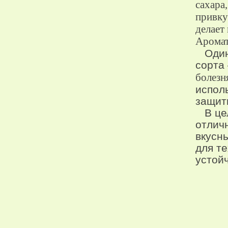
сахара
привку
делает
Аромат
Один 
сорта
болезн
испол
защит
В цел
отличн
вкусны
для т
устойч