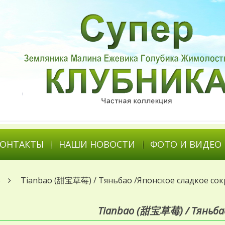
КОНТАКТЫ
НАШИ НОВОСТИ
ФОТО И ВИДЕО
6
Tianbao (甜宝草莓) / Тяньбао /Японское сладкое со
Tianbao (甜宝草莓) / Тяньбао