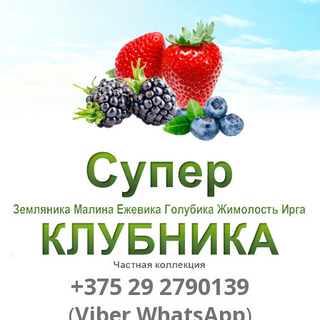
+375 29 2790139
(
Viber
,
WhatsApp
)