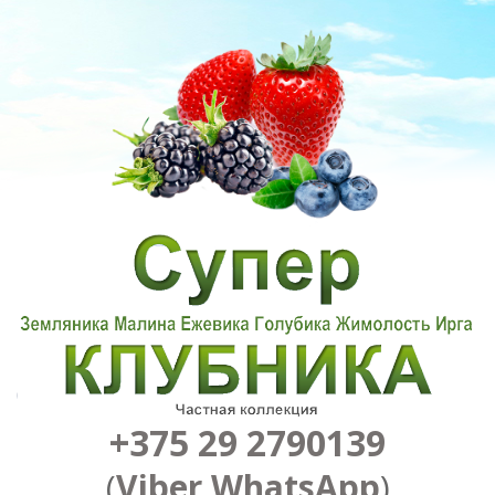
+375 29 2790139
(
Viber
,
WhatsApp
)