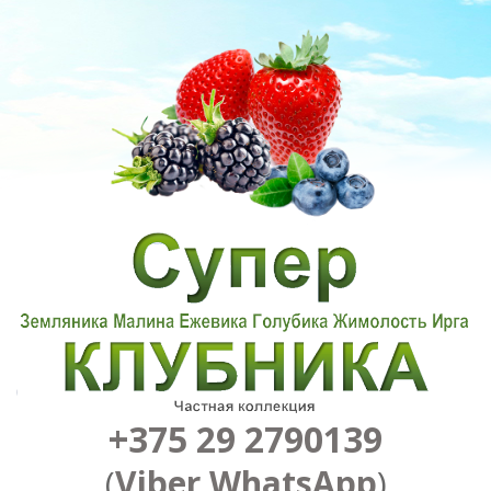
+375 29 2790139
(
Viber
,
WhatsApp
)