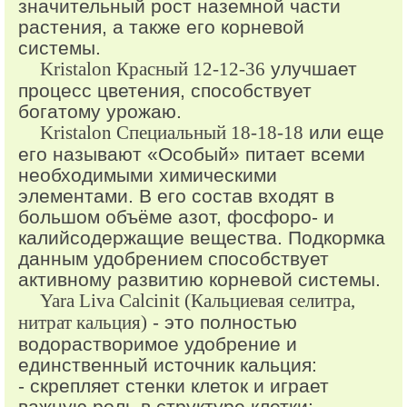
значительный рост наземной части
растения, а также его корневой
системы.
Kristalon Красный 12-12-36
улучшает
процесс цветения, способствует
богатому урожаю.
Kristalon Специальный 18-18-18
или еще
его называют «Особый» питает всеми
необходимыми химическими
элементами. В его состав входят в
большом объёме азот, фосфоро- и
калийсодержащие вещества. Подкормка
данным удобрением способствует
активному развитию корневой системы.
Yara Liva Calcinit (Кальциевая селитра,
нитрат кальция)
- это полностью
водорастворимое удобрение и
единственный источник кальция:
- скрепляет стенки клеток и играет
важную роль в структуре клетки;