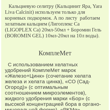
Кальциевую селитру (Кальцинит Яра, Yara
Liva Calcinit) используем только для
корневых подкормок. А по листу работаем
хелатным кальцием (Лигоплекс Ca
(LIGOPLEX Ca) 20мл-50мл + Боромин Гель
(BOROMIN GEL) 10мл-20мл на 10л воды).
КомплеМет
С использованием хелатных
удобрений КомплеМет марок
«Железо+Цинк» (сочетание хелата
железа и хелата цинка), «СО (Сад-
Огород)» (с оптимальным
соотношением микроэлементов),
жидкого удобрения марки «Бор» (с
высокой концентрацией бора в органо-
минеральной форме), «PKМg»